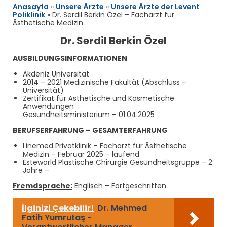
Anasayfa
»
Unsere Ärzte
»
Unsere Ärzte der Levent
Poliklinik
»
Dr. Serdil Berkin Özel – Facharzt für
Ästhetische Medizin
Dr. Serdil Berkin Özel
AUSBILDUNGSINFORMATIONEN
Akdeniz Universität
2014 – 2021 Medizinische Fakultät (Abschluss –
Universität)
Zertifikat für Ästhetische und Kosmetische
Anwendungen
Gesundheitsministerium – 01.04.2025
BERUFSERFAHRUNG – GESAMTERFAHRUNG
Linemed Privatklinik – Facharzt für Ästhetische
Medizin – Februar 2025 – laufend
Esteworld Plastische Chirurgie Gesundheitsgruppe – 2
Jahre –
Fremdsprache:
Englisch – Fortgeschritten
İlginizi Çekebilir!
Dr. Mehmed
Fatih Yumrutaş -