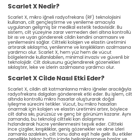
Scarlet X Nedir?
Scarlet X, mikro iğneli radyofrekans (RF) teknolojisini
kullanan, cilt gençleştirme ve yenileme amacıyla
uygulanan gelişmiş bir medikal estetik tedavisidir. Bu
sistem, cilt yüzeyine zarar vermeden deri altına kontrollü
bir ısı ve uyarı göndererek cildin kendini onarmasını ve
yenilemesini sağlar. Ciltteki kolajen ve elastin üretimini
artırarak sıkılaşma, yenilenme ve kırışıklıkların azalmasına
yardımcı olur. Scarlet X, hem yüz hem de vücut
bölgelerinde kullanılabilen, minimal invaziv ve güvenli bir
teknolojidir. Cilt dokusunu güçlendirerek gözenekleri
sıkılaştırır, leke ve izlerin azalmasına yardımcı olur.
Scarlet X Cilde Nasıl Etki Eder?
Scarlet X, cildin alt katmanlarına mikro iğneler aracılığıyla
radyofrekans dalgaları göndererek etki eder. Bu işlem, cilt
altında kontrollü mikro hasarlar oluşturarak doğal
iyileşme sürecini tetikler. Vücut, bu mikro hasarları
onarmak için kolajen ve elastin üretimini artırır, böylece
cilt daha sıkı, pürüzsüz ve genç bir görünüm kazanır. Aynı
zamanda, bu teknoloji ciltteki kan dolaşımını
hızlandırarak hücre yenilenmesini teşvik eder. Ciltteki
ince çizgiler, kırışıklıklar, geniş gözenekler ve akne izleri
zamanla azalırken, cilt tonu daha eşit hale gelir. Bu etkiler
genellikle birkaç hafta içinde belirginleşmeye başlar ve