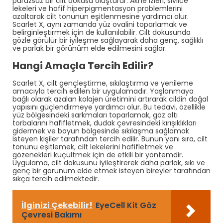
pürüzsüz bir cilt dokusu oluşturur. Akne izleri, sivilce
lekeleri ve hafif hiperpigmentasyon problemlerini
azaltarak cilt tonunun eşitlenmesine yardımcı olur.
Scarlet X, aynı zamanda yüz ovalini toparlamak ve
belirginleştirmek için de kullanılabilir. Cilt dokusunda
gözle görülür bir iyileşme sağlayarak daha genç, sağlıklı
ve parlak bir görünüm elde edilmesini sağlar.
Hangi Amaçla Tercih Edilir?
Scarlet X, cilt gençleştirme, sıkılaştırma ve yenileme
amacıyla tercih edilen bir uygulamadır. Yaşlanmaya
bağlı olarak azalan kolajen üretimini artırarak cildin doğal
yapısını güçlendirmeye yardımcı olur. Bu tedavi, özellikle
yüz bölgesindeki sarkmaları toparlamak, göz altı
torbalarını hafifletmek, dudak çevresindeki kırışıklıkları
gidermek ve boyun bölgesinde sıkılaşma sağlamak
isteyen kişiler tarafından tercih edilir. Bunun yanı sıra, cilt
tonunu eşitlemek, cilt lekelerini hafifletmek ve
gözenekleri küçültmek için de etkili bir yöntemdir.
Uygulama, cilt dokusunu iyileştirerek daha parlak, sıkı ve
genç bir görünüm elde etmek isteyen bireyler tarafından
sıkça tercih edilmektedir.
İlginizi Çekebilir!
EyeCell Kit Göz
Çevresi Bakımı