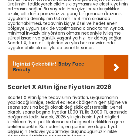
üretimini tetikleyerek cildin sıkılaşmasını ve elastikiyetinin
artmasını sağlar. Bu sayede ince çizgiler ve kırışıklıklar
azalır, cilt daha pürüzsüz ve genç bir görünüm kazanır.
Uygulama derinliğinin 0,3 mm ile 4 mm arasında
ayarlanabilmesi, tedavinin kişiye özel ve hedeflenen
bölgeye uygun şekilde yapılmasına olanak tanır. Ayrıca,
minimal invaziv bir yöntem olması nedeniyle iyileşme
süresi kısadır ve günlük yaşantıya hızlı bir dönüş sağlar.
Scarlet X, tüm cilt tiplerine ve yılın her mevsiminde
uygulanabilir olmasıyla da esneklik sunar. ​
İlginizi Çekebilir!
Baby Face
Beauty
Scarlet X Altın İğne Fiyatları 2026
Scarlet X Altın İğne tedavisinin fiyatları, uygulamanın
yapılacağı kliniğe, tedavi edilecek bölgenin genişliğine ve
seans sayısına bağlı olarak değişiklik gösterebilir. Genel
olarak, seans başına fiyatlar 1.000 TL ile 3.000 TL arasında
değişmektedir. Ancak, 2026 yılı için kesin fiyat bilgileri
kliniklerin fiyat politikalarına ve bölgesel farklılıklara göre
belirlenecektir. Bu nedenle, en güncel ve doğru fiyat
bilgisi için tedaviyi yaptırmayı düşündüğünüz klinikle