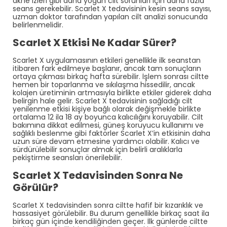
akne izleri gibi daha yoğun cilt sorunları için daha fazla
seans gerekebilir. Scarlet X tedavisinin kesin seans sayısı,
uzman doktor tarafından yapılan cilt analizi sonucunda
belirlenmelidir.
Scarlet X Etkisi Ne Kadar Sürer?
Scarlet X uygulamasının etkileri genellikle ilk seanstan
itibaren fark edilmeye başlanır, ancak tam sonuçların
ortaya çıkması birkaç hafta sürebilir. İşlem sonrası ciltte
hemen bir toparlanma ve sıkılaşma hissedilir, ancak
kolajen üretiminin artmasıyla birlikte etkiler giderek daha
belirgin hale gelir. Scarlet X tedavisinin sağladığı cilt
yenilenme etkisi kişiye bağlı olarak değişmekle birlikte
ortalama 12 ila 18 ay boyunca kalıcılığını koruyabilir. Cilt
bakımına dikkat edilmesi, güneş koruyucu kullanımı ve
sağlıklı beslenme gibi faktörler Scarlet X’in etkisinin daha
uzun süre devam etmesine yardımcı olabilir. Kalıcı ve
sürdürülebilir sonuçlar almak için belirli aralıklarla
pekiştirme seansları önerilebilir.
Scarlet X Tedavisinden Sonra Ne
Görülür?
Scarlet X tedavisinden sonra ciltte hafif bir kızarıklık ve
hassasiyet görülebilir. Bu durum genellikle birkaç saat ila
birkaç gün içinde kendiliğinden geçer. İlk günlerde ciltte