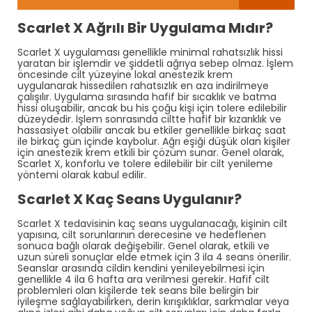
Scarlet X Ağrılı Bir Uygulama Mıdır?
Scarlet X uygulaması genellikle minimal rahatsızlık hissi
yaratan bir işlemdir ve şiddetli ağrıya sebep olmaz. İşlem
öncesinde cilt yüzeyine lokal anestezik krem
uygulanarak hissedilen rahatsızlık en aza indirilmeye
çalışılır. Uygulama sırasında hafif bir sıcaklık ve batma
hissi oluşabilir, ancak bu his çoğu kişi için tolere edilebilir
düzeydedir. İşlem sonrasında ciltte hafif bir kızarıklık ve
hassasiyet olabilir ancak bu etkiler genellikle birkaç saat
ile birkaç gün içinde kaybolur. Ağrı eşiği düşük olan kişiler
için anestezik krem etkili bir çözüm sunar. Genel olarak,
Scarlet X, konforlu ve tolere edilebilir bir cilt yenileme
yöntemi olarak kabul edilir.
Scarlet X Kaç Seans Uygulanır?
Scarlet X tedavisinin kaç seans uygulanacağı, kişinin cilt
yapısına, cilt sorunlarının derecesine ve hedeflenen
sonuca bağlı olarak değişebilir. Genel olarak, etkili ve
uzun süreli sonuçlar elde etmek için 3 ila 4 seans önerilir.
Seanslar arasında cildin kendini yenileyebilmesi için
genellikle 4 ila 6 hafta ara verilmesi gerekir. Hafif cilt
problemleri olan kişilerde tek seans bile belirgin bir
iyileşme sağlayabilirken, derin kırışıklıklar, sarkmalar veya