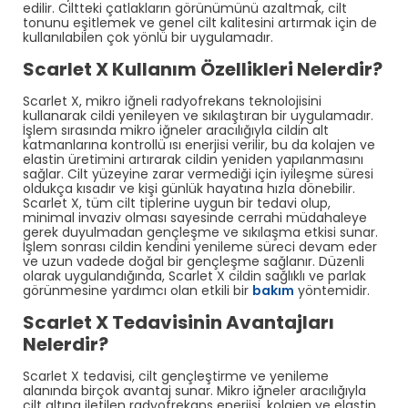
edilir. Ciltteki çatlakların görünümünü azaltmak, cilt
tonunu eşitlemek ve genel cilt kalitesini artırmak için de
kullanılabilen çok yönlü bir uygulamadır.
Scarlet X Kullanım Özellikleri Nelerdir?
Scarlet X, mikro iğneli radyofrekans teknolojisini
kullanarak cildi yenileyen ve sıkılaştıran bir uygulamadır.
İşlem sırasında mikro iğneler aracılığıyla cildin alt
katmanlarına kontrollü ısı enerjisi verilir, bu da kolajen ve
elastin üretimini artırarak cildin yeniden yapılanmasını
sağlar. Cilt yüzeyine zarar vermediği için iyileşme süresi
oldukça kısadır ve kişi günlük hayatına hızla dönebilir.
Scarlet X, tüm cilt tiplerine uygun bir tedavi olup,
minimal invaziv olması sayesinde cerrahi müdahaleye
gerek duyulmadan gençleşme ve sıkılaşma etkisi sunar.
İşlem sonrası cildin kendini yenileme süreci devam eder
ve uzun vadede doğal bir gençleşme sağlanır. Düzenli
olarak uygulandığında, Scarlet X cildin sağlıklı ve parlak
görünmesine yardımcı olan etkili bir
bakım
yöntemidir.
Scarlet X Tedavisinin Avantajları
Nelerdir?
Scarlet X tedavisi, cilt gençleştirme ve yenileme
alanında birçok avantaj sunar. Mikro iğneler aracılığıyla
cilt altına iletilen radyofrekans enerjisi, kolajen ve elastin