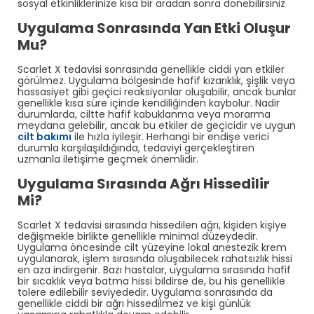
sosyal etkinliklerinize kısa bir aradan sonra dönebilirsiniz
Uygulama Sonrasında Yan Etki Oluşur
Mu?
Scarlet X tedavisi sonrasında genellikle ciddi yan etkiler
görülmez. Uygulama bölgesinde hafif kızarıklık, şişlik veya
hassasiyet gibi geçici reaksiyonlar oluşabilir, ancak bunlar
genellikle kısa süre içinde kendiliğinden kaybolur. Nadir
durumlarda, ciltte hafif kabuklanma veya morarma
meydana gelebilir, ancak bu etkiler de geçicidir ve uygun
cilt bakımı
ile hızla iyileşir. Herhangi bir endişe verici
durumla karşılaşıldığında, tedaviyi gerçekleştiren
uzmanla iletişime geçmek önemlidir. ​
Uygulama Sırasında Ağrı Hissedilir
Mi?
Scarlet X tedavisi sırasında hissedilen ağrı, kişiden kişiye
değişmekle birlikte genellikle minimal düzeydedir.
Uygulama öncesinde cilt yüzeyine lokal anestezik krem
uygulanarak, işlem sırasında oluşabilecek rahatsızlık hissi
en aza indirgenir. Bazı hastalar, uygulama sırasında hafif
bir sıcaklık veya batma hissi bildirse de, bu his genellikle
tolere edilebilir seviyededir. Uygulama sonrasında da
genellikle ciddi bir ağrı hissedilmez ve kişi günlük