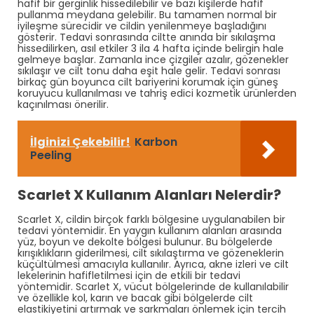
hafif bir gerginlik hissedilebilir ve bazı kişilerde hafif
pullanma meydana gelebilir. Bu tamamen normal bir
iyileşme sürecidir ve cildin yenilenmeye başladığını
gösterir. Tedavi sonrasında ciltte anında bir sıkılaşma
hissedilirken, asıl etkiler 3 ila 4 hafta içinde belirgin hale
gelmeye başlar. Zamanla ince çizgiler azalır, gözenekler
sıkılaşır ve cilt tonu daha eşit hale gelir. Tedavi sonrası
birkaç gün boyunca cilt bariyerini korumak için güneş
koruyucu kullanılması ve tahriş edici kozmetik ürünlerden
kaçınılması önerilir.
İlginizi Çekebilir!
Karbon
Peeling
Scarlet X Kullanım Alanları Nelerdir?
Scarlet X, cildin birçok farklı bölgesine uygulanabilen bir
tedavi yöntemidir. En yaygın kullanım alanları arasında
yüz, boyun ve dekolte bölgesi bulunur. Bu bölgelerde
kırışıklıkların giderilmesi, cilt sıkılaştırma ve gözeneklerin
küçültülmesi amacıyla kullanılır. Ayrıca, akne izleri ve cilt
lekelerinin hafifletilmesi için de etkili bir tedavi
yöntemidir. Scarlet X, vücut bölgelerinde de kullanılabilir
ve özellikle kol, karın ve bacak gibi bölgelerde cilt
elastikiyetini artırmak ve sarkmaları önlemek için tercih