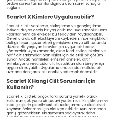
tedavi süreci tamamlandığında uzun süreli sonuçlar
sağlanır.
Scarlet X Kimlere Uygulanabilir?
Scarlet X, cilt yenileme, sıkılaştırma ve gençleştirme
ihtiyacı duyan geniş bir yaş grubuna uygulanabilir. Hem
kadınlar hem de erkekler bu tedaviden faydalanabilir.
Genel olarak, cilt elastikiyetini kaybeden, ince kırışıklıkları
belirginleşen, gözenekleri genişleyen veya cilt tonunda
düzensizlik yaşayan bireyler için uygun bir tedavi
yöntemidir. Aynı zamanda, akne izleri, sivilce lekeleri ve
hafif cilt sarkmaları olan kişiler için de etkili bir çözüm
sunar. Ancak, hamileler, emziren anneler, aktif
enfeksiyonu veya ciddi cilt hastalıkları olan bireyler için
uygun olmayabilir. Uygulama öncesinde mutlaka bir
uzmana danışarak cilt analizi yaptırmak önemlidir.
Scarlet X Hangi Cilt Sorunları İçin
Kullanılır?
Scarlet X, ciltteki birçok farklı soruna yönelik olarak
kullanılan çok yönlü bir tedavi yöntemidir. Kırışıklıkların ve
ince çizgilerin giderilmesi, cilt sıkılaştırma ve elastikiyet
kaybının önlenmesi için oldukça etkilidir. Aynı zamanda,
geniş gözeneklerin sıkılaşmasını sağlayarak daha