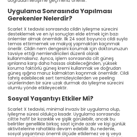
doğrudan iletişime geçmeniz önerilir. ​
Uygulama Sonrasında Yapılması
Gerekenler Nelerdir?
Scarlet X tedavisi sonrasında cildin iyileşme sürecini
desteklemek ve en iyi sonuçları elde etmek için bazı
önlemler almak önemlidir. İlk 24 saat boyunca cildi suyla
temas ettirmemek ve makyaj yapmaktan kaçınmak
önerilir. Cildin nem dengesini korumak için doktorunuzun
tavsiye ettiği nemlendiricileri düzenli olarak
kullanmalısınız. Ayrıca, işlem sonrasında cilt güneş
ışınlarına karşı daha hassas olabileceğinden, yüksek
koruma faktörlü güneş kremi kullanmak ve doğrudan
güneş ışığına maruz kalmaktan kaçınmak önemlidir. Cildi
tahriş edebilecek sert temizleyicilerden ve peeling
ürünlerinden bir süre uzak durmak da iyileşme sürecini
olumlu yönde etkileyecektir.
Sosyal Yaşantıyı Etkiler Mi?
Scarlet X tedavisi, minimal invaziv bir uygulama olup,
iyileşme süresi oldukça kısadır. Uygulama sonrasında
ciltte hafif bir kızarıklık ve şişlik görülebilir, ancak bu
belirtiler genellikle birkaç saat içinde azalır ve kişi günlük
aktivitelerine rahatlıkla devam edebilir. Bu nedenle,
sosyal yaşantınızı önemli ölçüde etkilemez ve iş veya