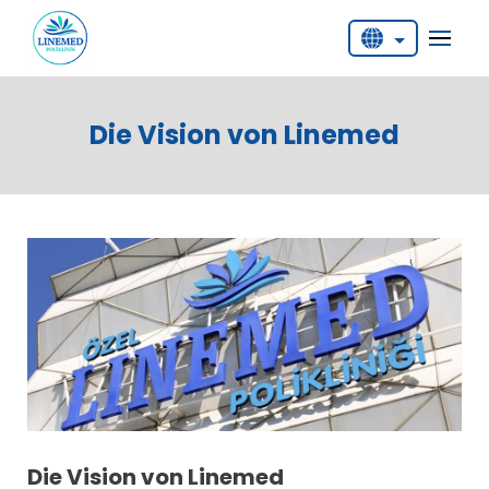
English
Deutsch
Die Vision von Linemed
Türkçe
Die Vision von Linemed