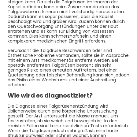
steigen kann. Da sich die Talgdrüsen im Inneren der
Kapsel befinden, kann beim Zusammendrücken das
Talggewebe im Inneren nicht vollständig heraustreten.
Dadurch kann es sogar passieren, dass die Kapsel
beschädigt wird und größer wird. Zudem können durch
den Quetschvorgang Entzündungen unter der Haut
entstehen und es kann zur Bildung von Abszessen
kommen. Dies kann schmerzhaft sein und einen
komplexeren medizinischen Eingriff erfordern.
Verursacht die Talgdrüse Beschwerden oder sind
ästhetische Probleme vorhanden, sollte sie in Absprache
mit einem Arzt medikamentös entfernt werden. Bei
operativ entfernten Talgdrüsen besteht ein sehr
geringes Risiko eines erneuten Auftretens, bei einer
Quetschung oder falschen Behandlung kann sich jedoch
das Risiko eines Wachstums und einer Ausbreitung
erhöhen.
Wie wird es diagnostiziert?
Die Diagnose einer Talgdrüsenentzündung wird
üblicherweise durch eine körperliche Untersuchung
gestellt. Der Arzt untersucht die Masse manuell, um
festzustellen, ob sie weich und beweglich ist. In den
meisten Fällen sind keine zusätzlichen Tests erforderlich.
Wenn die Talgdrüse jedoch sehr groß ist, eine harte
Struktur aufweist oder schnell wächst, können