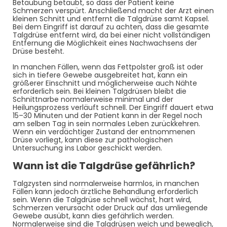
Betäubung betäubt, so dass der Patient keine
Schmerzen verspürt. Anschließend macht der Arzt einen
kleinen Schnitt und entfernt die Talgdrüse samt Kapsel.
Bei dem Eingriff ist darauf zu achten, dass die gesamte
Talgdrüse entfernt wird, da bei einer nicht vollständigen
Entfernung die Möglichkeit eines Nachwachsens der
Drüse besteht.
In manchen Fällen, wenn das Fettpolster groß ist oder
sich in tiefere Gewebe ausgebreitet hat, kann ein
größerer Einschnitt und möglicherweise auch Nähte
erforderlich sein. Bei kleinen Talgdrüsen bleibt die
Schnittnarbe normalerweise minimal und der
Heilungsprozess verläuft schnell. Der Eingriff dauert etwa
15–30 Minuten und der Patient kann in der Regel noch
am selben Tag in sein normales Leben zurückkehren.
Wenn ein verdächtiger Zustand der entnommenen
Drüse vorliegt, kann diese zur pathologischen
Untersuchung ins Labor geschickt werden.
Wann ist die Talgdrüse gefährlich?
Talgzysten sind normalerweise harmlos, in manchen
Fällen kann jedoch ärztliche Behandlung erforderlich
sein. Wenn die Talgdrüse schnell wächst, hart wird,
Schmerzen verursacht oder Druck auf das umliegende
Gewebe ausübt, kann dies gefährlich werden.
Normalerweise sind die Talgdrüsen weich und beweglich,