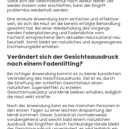
Sollte sich die Gesichtskontur nach Ablauf dieser Zeit
wieder lockern oder erschlaffen, kann der Eingriff
problemlos wiederholt werden.
Eine erneute Anwendung kann einfacher und effektiver
sein, da sich die Haut an die bereits erfolgte Behandlung
gewöhnt hat. Bei einer Wiederholung des Vorgangs
werden Fadenplatzierung und Fadendichte vom
Facharzt entsprechend dem aktuellen Hautzustand neu
beurteilt. Somit bleibt ein natürliches und ausgewogenes
Erscheinungsbild erhalten.
Verändert sich der Gesichtsausdruck
nach einem Fadenlifting?
Bei richtiger Anwendung kommt es zu keiner künstlichen
Veränderung des Gesichtsausdrucks. Ziel ist es, durch
die Straffung der schlaffen Gesichtshaut einen
natürlichen Jugendeffekt zu erzielen.
Gesichtsmuskulatur und Mimik bleiben erhalten, lediglich
die Haut wirkt straffer.
Nach der Anwendung kann es bei manchen Personen in
den ersten Tagen zu einer leichten Anspannung der
Mimik kommen. Dieser Zustand ist normalerweise
vorübergehend und weicht bald einem natürlichen
Ausdruck. Bei Eingriffen durch fachkundige Hände bleibt
der Gesichtsausdruck unverändert, es wird lediglich ein