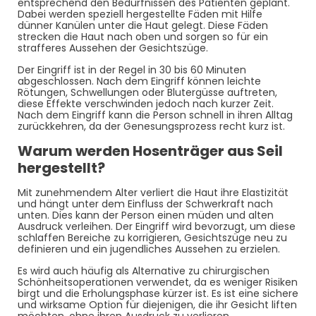
entsprechend den Bedürfnissen des Patienten geplant.
Dabei werden speziell hergestellte Fäden mit Hilfe
dünner Kanülen unter die Haut gelegt. Diese Fäden
strecken die Haut nach oben und sorgen so für ein
strafferes Aussehen der Gesichtszüge.
Der Eingriff ist in der Regel in 30 bis 60 Minuten
abgeschlossen. Nach dem Eingriff können leichte
Rötungen, Schwellungen oder Blutergüsse auftreten,
diese Effekte verschwinden jedoch nach kurzer Zeit.
Nach dem Eingriff kann die Person schnell in ihren Alltag
zurückkehren, da der Genesungsprozess recht kurz ist.
Warum werden Hosenträger aus Seil
hergestellt?
Mit zunehmendem Alter verliert die Haut ihre Elastizität
und hängt unter dem Einfluss der Schwerkraft nach
unten. Dies kann der Person einen müden und alten
Ausdruck verleihen. Der Eingriff wird bevorzugt, um diese
schlaffen Bereiche zu korrigieren, Gesichtszüge neu zu
definieren und ein jugendliches Aussehen zu erzielen.
Es wird auch häufig als Alternative zu chirurgischen
Schönheitsoperationen verwendet, da es weniger Risiken
birgt und die Erholungsphase kürzer ist. Es ist eine sichere
und wirksame Option für diejenigen, die ihr Gesicht liften
möchten, ohne ihren Ausdruck zu verlieren.