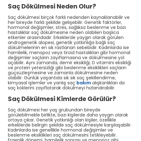
Saç Dökülmesi Neden Olur?
Saç dökülmesi birçok farklı nedenden kaynaklanabilir ve
her bireyde farklı şekilde gelişebilir. Genetik faktörler,
hormonal değişimler, stres, sağlıksız beslenme ve bazı
hastalıklar saç dökülmesine neden olabilen başlıca
etkenler arasındadır. Erkeklerde yaygın olarak görülen
androgenetik alopesi, genetik yatkınlığa bağlı saç
dökülmelerinin en sık rastlanan sebebidir. Kadınlarda ise
hamilelik, menopoz veya tiroid hastalıkları gibi hormonal
değişimler saçların zayıflamasına ve dökülmesine yol
açabilir. Aynı zamanda, demir eksikliği, D vitamini eksikliği
ve protein yetersizliği gibi beslenme eksiklikleri saçların
güçsüzleşmesine ve zamanla dökülmesine neden
olabilir. Günlük yaşantıda sık sık saç şekillendirme,
kimyasal işlemler ve yanlış saç
bakım
alışkanlıkları da
saç köklerini zayıflatarak dökülmeyi hızlandırabilir.
Saç Dökülmesi Kimlerde Görülür?
Saç dökülmesi her yaş grubundan bireyde
görülebilmekle birlikte, bazı kişilerde daha yaygın olarak
ortaya çıkar. Genetik yatkınlığı olan kişiler, özellikle
erkeklerde belirgin şekilde saç dökülmesiyle karşılaşabilir.
Kadınlarda ise genellikle hormonal değişimler ve
beslenme eksiklikleri saç dökülmesini tetikleyebilir.
Ergenlik dönemi, hamilelik sonrası ve menopoz gibi