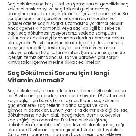
Saç dökülmesine karşı üretilen şampuanlar genellikle saç
köklerini beslemeyi ve saç tellerini güçlendirmeyi
amaçlar ancak tek başına kalıcı bir çözüm sunmazlar. Bu
tür şampuanlar, içerdikleri vitaminler, mineraller ve
bitkisel özlerle saçın sağlıklı uzamasına yardımcı olabilir.
Ancak genetik, hormonal veya sağlıkla ilgili bir sebebe
bağlı saç dökülmesi yaşıyorsanız, sadece şampuan
kullanarak dökülmeyi tamamen durdurmanız mümkün
olmayabilir. En iyi sonuçları almak için saç dökülmesine
karşı şampuanlar, destekleyici serumlar ve vitamin
takviyeleri ile birlikte kullanılmalıdır. Şampuan seçiminde
içeriğin temiz olmasına, sülfat ve paraben gibi zararlı
kimyasallar içermemesine dikkat edilmelidir.
Saç Dökülmesi Sorunu İçin Hangi
Vitamin Alınmalı?
Saç dökülmesiyle mücadelede en önemli vitaminlerden
biri B vitamini grubudur, özellikle de biyotin (B7 vitamini)
saç sağlığı için büyük bir rol oynar. Biotin, saç köklerini
güçlendirerek saç tellerinin daha sağlıklı ve kalın
çıkmasını destekler. Bunun yanı sıra demir eksikliği de saç
dökülmesine neden olabileceğinden, demir takviyeleri
saç sağlığı için önemlidir. D vitamini eksikliği saç
dökülmesini artırabileceği için düzenli olarak güneş ışığı
almak ve D vitamini içeren gıdalar tüketmek faydalıdır.
Çinko ve magnezyum da saç büyümesini destekleyen