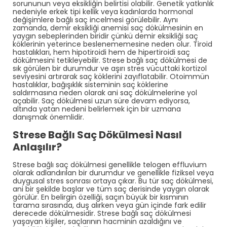
sorununun veya eksikliğin belirtisi olabilir. Genetik yatkınlık
nedeniyle erkek tipi kellik veya kadınlarda hormonal
değişimlere bağlı saç incelmesi görülebilir. Aynı
zamanda, demir eksikliği anemisi saç dökülmesinin en
yaygın sebeplerinden biridir çünkü demir eksikliği saç
köklerinin yeterince beslenememesine neden olur. Tiroid
hastalıkları, hem hipotiroidi hem de hipertiroidi saç
dökülmesini tetikleyebilir. Strese bağlı saç dökülmesi de
sık görülen bir durumdur ve aşırı stres vücuttaki kortizol
seviyesini artırarak saç köklerini zayıflatabilir. Otoimmün
hastalıklar, bağışıklık sisteminin saç köklerine
saldırmasına neden olarak ani saç dökülmelerine yol
açabilir. Saç dökülmesi uzun süre devam ediyorsa,
altında yatan nedeni belirlemek için bir uzmana
danışmak önemlidir.
Strese Bağlı Saç Dökülmesi Nasıl
Anlaşılır?
Strese bağlı saç dökülmesi genellikle telogen effluvium
olarak adlandırılan bir durumdur ve genellikle fiziksel veya
duygusal stres sonrası ortaya çıkar. Bu tür saç dökülmesi,
ani bir şekilde başlar ve tüm saç derisinde yaygın olarak
görülür. En belirgin özelliği, saçın büyük bir kısmının
tarama sırasında, duş alırken veya gün içinde fark edilir
derecede dökülmesidir. Strese bağlı saç dökülmesi
yaşayan kişiler, saçlarının hacminin azaldığını ve