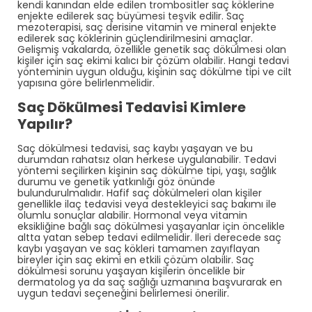
kendi kanından elde edilen trombositler saç köklerine
enjekte edilerek saç büyümesi teşvik edilir. Saç
mezoterapisi, saç derisine vitamin ve mineral enjekte
edilerek saç köklerinin güçlendirilmesini amaçlar.
Gelişmiş vakalarda, özellikle genetik saç dökülmesi olan
kişiler için saç ekimi kalıcı bir çözüm olabilir. Hangi tedavi
yönteminin uygun olduğu, kişinin saç dökülme tipi ve cilt
yapısına göre belirlenmelidir.
Saç Dökülmesi Tedavisi Kimlere
Yapılır?
Saç dökülmesi tedavisi, saç kaybı yaşayan ve bu
durumdan rahatsız olan herkese uygulanabilir. Tedavi
yöntemi seçilirken kişinin saç dökülme tipi, yaşı, sağlık
durumu ve genetik yatkınlığı göz önünde
bulundurulmalıdır. Hafif saç dökülmeleri olan kişiler
genellikle ilaç tedavisi veya destekleyici saç bakımı ile
olumlu sonuçlar alabilir. Hormonal veya vitamin
eksikliğine bağlı saç dökülmesi yaşayanlar için öncelikle
altta yatan sebep tedavi edilmelidir. İleri derecede saç
kaybı yaşayan ve saç kökleri tamamen zayıflayan
bireyler için saç ekimi en etkili çözüm olabilir. Saç
dökülmesi sorunu yaşayan kişilerin öncelikle bir
dermatolog ya da saç sağlığı uzmanına başvurarak en
uygun tedavi seçeneğini belirlemesi önerilir.