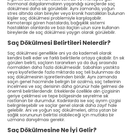
hormonal dalgalanmaların yaşandığı süreçlerde saç
dökülmesi daha sık görülebilir. Aynı zamanda, yoğun
stres altında olan bireyler veya kronik hastalıkları bulunan
kişiler saç dökülmesi problemiyle karşılaşabilir.
Kemoterapi gören hastalarda, bağışıklık sistemi
hastalıkları olanlarda ve bazı ilaçları uzun süre kullanan
bireylerde de saç dökülmesi yaygın olarak görülebilir.
Saç Dökülmesi Belirtileri Nelerdir?
Saç dökülmesi genellikle ani ya da kademeli olarak
kendini belli eder ve farklı belirtilerle ortaya çıkabilir. En sık
görülen belirti, saçların taranırken ya da duş sırasında
normalden daha fazla dökülmesidir. Sabahları yastıkta
veya kıyafetlerde fazla miktarda saç teli bulunması da
saç dökülmesinin işaretlerinden biridir. Aynı zamanda
saçın genel hacminde belirgin bir azalma, saç tellerinin
incelmesi ve saç derisinin daha görünür hale gelmesi de
önemli belirtilerdendir. Erkeklerde özellikle alın çizgisinin
geriye çekilmesi ve tepe bölgesinde seyrelme sık
rastlanan bir durumdur. Kadınlarda ise saç ayrım çizgisi
belirginleşebilir ve saçlar genel olarak daha zayıf hale
gelebilir. Ani ve yoğun saç dökülmeleri, altta yatan bir
sağlık sorununun belirtisi olabileceği için mutlaka bir
uzmana danışılması gerekir.
Saç Dökülmesine Ne İyi Gelir?