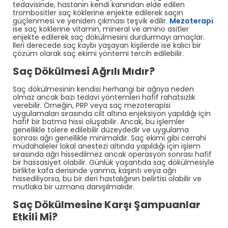
tedavisinde, hastanın kendi kanından elde edilen
trombositler saç köklerine enjekte edilerek saçın
güçlenmesi ve yeniden çıkması teşvik edilir.
Mezoterapi
ise saç köklerine vitamin, mineral ve amino asitler
enjekte edilerek saç dökülmesini durdurmayı amaçlar.
İleri derecede saç kaybı yaşayan kişilerde ise kalıcı bir
çözüm olarak saç ekimi yöntemi tercih edilebilir.
Saç Dökülmesi Ağrılı Mıdır?
Saç dökülmesinin kendisi herhangi bir ağrıya neden
olmaz ancak bazı tedavi yöntemleri hafif rahatsızlık
verebilir. Örneğin, PRP veya saç mezoterapisi
uygulamaları sırasında cilt altına enjeksiyon yapıldığı için
hafif bir batma hissi oluşabilir. Ancak, bu işlemler
genellikle tolere edilebilir düzeydedir ve uygulama
sonrası ağrı genellikle minimaldir. Saç ekimi gibi cerrahi
müdahaleler lokal anestezi altında yapıldığı için işlem
sırasında ağrı hissedilmez ancak operasyon sonrası hafif
bir hassasiyet olabilir. Günlük yaşantıda saç dökülmesiyle
birlikte kafa derisinde yanma, kaşıntı veya ağrı
hissediliyorsa, bu bir deri hastalığının belirtisi olabilir ve
mutlaka bir uzmana danışılmalıdır.
Saç Dökülmesine Karşı Şampuanlar
Etkili Mi?