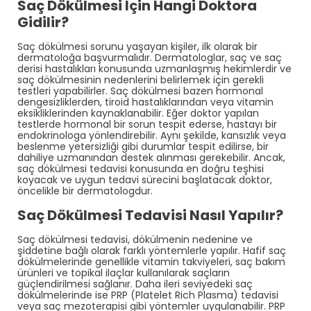
Saç Dökülmesi İçin Hangi Doktora
Gidilir?
Saç dökülmesi sorunu yaşayan kişiler, ilk olarak bir
dermatoloğa başvurmalıdır. Dermatologlar, saç ve saç
derisi hastalıkları konusunda uzmanlaşmış hekimlerdir ve
saç dökülmesinin nedenlerini belirlemek için gerekli
testleri yapabilirler. Saç dökülmesi bazen hormonal
dengesizliklerden, tiroid hastalıklarından veya vitamin
eksikliklerinden kaynaklanabilir. Eğer doktor yapılan
testlerde hormonal bir sorun tespit ederse, hastayı bir
endokrinologa yönlendirebilir. Aynı şekilde, kansızlık veya
beslenme yetersizliği gibi durumlar tespit edilirse, bir
dahiliye uzmanından destek alınması gerekebilir. Ancak,
saç dökülmesi tedavisi konusunda en doğru teşhisi
koyacak ve uygun tedavi sürecini başlatacak doktor,
öncelikle bir dermatologdur.
Saç Dökülmesi Tedavisi Nasıl Yapılır?
Saç dökülmesi tedavisi, dökülmenin nedenine ve
şiddetine bağlı olarak farklı yöntemlerle yapılır. Hafif saç
dökülmelerinde genellikle vitamin takviyeleri, saç bakım
ürünleri ve topikal ilaçlar kullanılarak saçların
güçlendirilmesi sağlanır. Daha ileri seviyedeki saç
dökülmelerinde ise PRP (Platelet Rich Plasma) tedavisi
veya saç mezoterapisi gibi yöntemler uygulanabilir. PRP