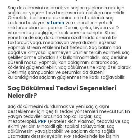
Saç dökülmesini önlemek ve saçları güçlendirmek için
sağlıklı bir yaşam tarzı benimsemek oldukça önemlidir.
Öncelikle, beslenme düzenine dikkat edilerek saç
köklerini besleyen
vitamin
ve minerallerin yeterli
miktarda alınması gerekir. Demir, çinko, biyotin ve D
vitamini saç sağlığı için kritik öneme sahiptir. Stres
yönetimi de saç dökülmesini azaltmada önemli bir
faktördür; yoga, meditasyon veya düzenli egzersiz
yapmak stresin etkilerini hafifletebilir. Saç bakımında
doğal ve kimyasal içermeyen ürünler tercih edilmeli, saç
şekillendirme cihazları sık kullanılmamalıdır. Saç derisine
düzenli masaj yapmak, kan dolaşımını artırarak saç
köklerini güçlendirebilir. Saç dökülmesine karşı özel olarak
üretilmiş şampuanlar ve serumlar da düzenli
kullanıldığında saçların güçlenmesine katkı sağlayabilir.
Saç Dökülmesi Tedavi Seçenekleri
Nelerdir?
Saç dökülmesini durdurmak ve yeni saç çıkışını
desteklemek için çeşitli tedavi yöntemleri mevcuttur. En
yaygın tedaviler arasında topikal ilaçlar, saç
mezoterapisi,
PRP
(Platelet Rich Plasma) tedavisi ve saç
ekimi yer alır. Minoxidil gibi topikal solüsyonlar, saç
dökülmesini yavaşlatabilir ve saçların daha sağlıklı
uzamasını destekleyebilir. PRP tedavisinde ise kişinin