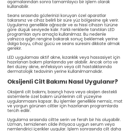
aşamalarından sonra tamamlayıcı bir işlem olarak
kullanabilir.
Seans sırasında gözlerinizi koruyan özel aparatlar
takarsınız ve cihaz belirli bir süre yüz bölgesine ışık verir.
Uygulama genellikle ağrısızdır ve ısı hissi cihazın türüne
göre düşük seviyede kalır. Farklı renklerle tanıtılan LED
programları aynı amaçla kullanılmaz. Bu nedenle
yalnızca ışığın rengine bakarak sonuç beklemek yerine
dalga boyu, cihaz gücü ve seans süresini dikkate almak
gerekir.
LED uygulaması aktif akne, kızarıklık veya hassasiyet için
hazırlanan bakım planlarında yer alabilir. Ancak orta ve
ileri düzey akne, enfeksiyon veya cilt hastalıklarında
dermatolojik tedavinin yerine kullanılmamalıdır.
Oksijenli Cilt Bakımı Nasıl Uygulanır?
Oksijenli cilt bakımı, basınçlı hava veya oksijen destekli
sistemlerle özel bakım ürünlerinin cilt yüzeyine
uygulanmasını kapsar. Bu işlemler genellikle nemsiz, mat
ve yorgun görünen ciltler için hazırlanan programlarda
tercih edilir.
Uygulama sırasında ciltte serin ve ferah bir his oluşabilir.
Uzman, temizlenen cilde ihtiyaca uygun serum veya
nemlendirici içerikler uygular. İşlem sonrasında cilt daha