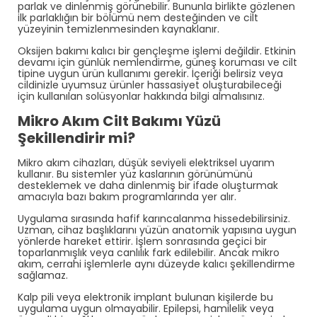
parlak ve dinlenmiş görünebilir. Bununla birlikte gözlenen
ilk parlaklığın bir bölümü nem desteğinden ve cilt
yüzeyinin temizlenmesinden kaynaklanır.
Oksijen bakımı kalıcı bir gençleşme işlemi değildir. Etkinin
devamı için günlük nemlendirme, güneş koruması ve cilt
tipine uygun ürün kullanımı gerekir. İçeriği belirsiz veya
cildinizle uyumsuz ürünler hassasiyet oluşturabileceği
için kullanılan solüsyonlar hakkında bilgi almalısınız.
Mikro Akım Cilt Bakımı Yüzü
Şekillendirir mi?
Mikro akım cihazları, düşük seviyeli elektriksel uyarım
kullanır. Bu sistemler yüz kaslarının görünümünü
desteklemek ve daha dinlenmiş bir ifade oluşturmak
amacıyla bazı bakım programlarında yer alır.
Uygulama sırasında hafif karıncalanma hissedebilirsiniz.
Uzman, cihaz başlıklarını yüzün anatomik yapısına uygun
yönlerde hareket ettirir. İşlem sonrasında geçici bir
toparlanmışlık veya canlılık fark edilebilir. Ancak mikro
akım, cerrahi işlemlerle aynı düzeyde kalıcı şekillendirme
sağlamaz.
Kalp pili veya elektronik implant bulunan kişilerde bu
uygulama uygun olmayabilir. Epilepsi, hamilelik veya