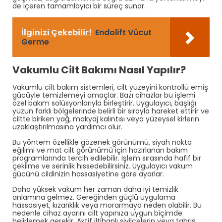
de içeren tamamlayıcı bir süreç sunar.
İlginizi Çekebilir!
Endolift Vücut
Germe
Vakumlu Cilt Bakımı Nasıl Yapılır?
Vakumlu cilt bakım sistemleri, cilt yüzeyini kontrollü emiş
gücüyle temizlemeyi amaçlar. Bazı cihazlar bu işlemi
özel bakım solüsyonlarıyla birleştirir. Uygulayıcı, başlığı
yüzün farklı bölgelerinde belirli bir sırayla hareket ettirir ve
ciltte biriken yağ, makyaj kalıntısı veya yüzeysel kirlerin
uzaklaştırılmasına yardımcı olur.
Bu yöntem özellikle gözenek görünümü, siyah nokta
eğilimi ve mat cilt görünümü için hazırlanan bakım
programlarında tercih edilebilir. İşlem sırasında hafif bir
çekilme ve serinlik hissedebilirsiniz. Uygulayıcı vakum
gücünü cildinizin hassasiyetine göre ayarlar.
Daha yüksek vakum her zaman daha iyi temizlik
anlamına gelmez. Gereğinden güçlü uygulama
hassasiyet, kızarıklık veya morarmaya neden olabilir. Bu
nedenle cihaz ayarını cilt yapınıza uygun biçimde
belirlemek gerekir. Aktif iltihaplı sivilcelerin veya tahriş