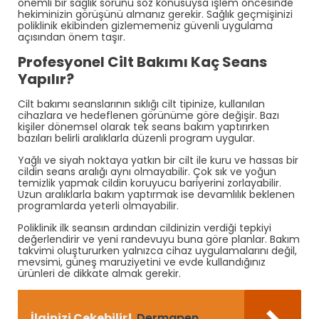
önemli bir sağlık sorunu söz konusuysa işlem öncesinde
hekiminizin görüşünü almanız gerekir. Sağlık geçmişinizi
poliklinik ekibinden gizlememeniz güvenli uygulama
açısından önem taşır.
Profesyonel Cilt Bakımı Kaç Seans
Yapılır?
Cilt bakımı seanslarının sıklığı cilt tipinize, kullanılan
cihazlara ve hedeflenen görünüme göre değişir. Bazı
kişiler dönemsel olarak tek seans bakım yaptırırken
bazıları belirli aralıklarla düzenli program uygular.
Yağlı ve siyah noktaya yatkın bir cilt ile kuru ve hassas bir
cildin seans aralığı aynı olmayabilir. Çok sık ve yoğun
temizlik yapmak cildin koruyucu bariyerini zorlayabilir.
Uzun aralıklarla bakım yaptırmak ise devamlılık beklenen
programlarda yeterli olmayabilir.
Poliklinik ilk seansın ardından cildinizin verdiği tepkiyi
değerlendirir ve yeni randevuyu buna göre planlar. Bakım
takvimi oluştururken yalnızca cihaz uygulamalarını değil,
mevsimi, güneş maruziyetini ve evde kullandığınız
ürünleri de dikkate almak gerekir.
İlginizi Çekebilir!
Dermapen