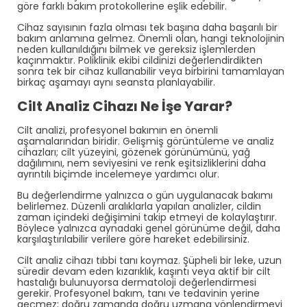
göre farklı bakım protokollerine eşlik edebilir.
Cihaz sayısının fazla olması tek başına daha başarılı bir
bakım anlamına gelmez. Önemli olan, hangi teknolojinin
neden kullanıldığını bilmek ve gereksiz işlemlerden
kaçınmaktır. Poliklinik ekibi cildinizi değerlendirdikten
sonra tek bir cihaz kullanabilir veya birbirini tamamlayan
birkaç aşamayı aynı seansta planlayabilir.
Cilt Analiz Cihazı Ne İşe Yarar?
Cilt analizi, profesyonel bakımın en önemli
aşamalarından biridir. Gelişmiş görüntüleme ve analiz
cihazları; cilt yüzeyini, gözenek görünümünü, yağ
dağılımını, nem seviyesini ve renk eşitsizliklerini daha
ayrıntılı biçimde incelemeye yardımcı olur.
Bu değerlendirme yalnızca o gün uygulanacak bakımı
belirlemez. Düzenli aralıklarla yapılan analizler, cildin
zaman içindeki değişimini takip etmeyi de kolaylaştırır.
Böylece yalnızca aynadaki genel görünüme değil, daha
karşılaştırılabilir verilere göre hareket edebilirsiniz.
Cilt analiz cihazı tıbbi tanı koymaz. Şüpheli bir leke, uzun
süredir devam eden kızarıklık, kaşıntı veya aktif bir cilt
hastalığı bulunuyorsa dermatoloji değerlendirmesi
gerekir. Profesyonel bakım, tanı ve tedavinin yerine
geçmez; doğru zamanda doğru uzmana yönlendirmeyi