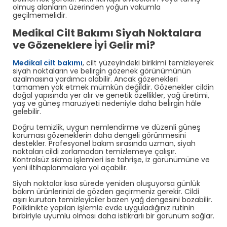
olmuş alanların üzerinden yoğun vakumla
geçilmemelidir.
Medikal Cilt Bakımı Siyah Noktalara
ve Gözeneklere İyi Gelir mi?
Medikal cilt bakımı
, cilt yüzeyindeki birikimi temizleyerek
siyah noktaların ve belirgin gözenek görünümünün
azalmasına yardımcı olabilir. Ancak gözenekleri
tamamen yok etmek mümkün değildir. Gözenekler cildin
doğal yapısında yer alır ve genetik özellikler, yağ üretimi,
yaş ve güneş maruziyeti nedeniyle daha belirgin hâle
gelebilir.
Doğru temizlik, uygun nemlendirme ve düzenli güneş
koruması gözeneklerin daha dengeli görünmesini
destekler. Profesyonel bakım sırasında uzman, siyah
noktaları cildi zorlamadan temizlemeye çalışır.
Kontrolsüz sıkma işlemleri ise tahrişe, iz görünümüne ve
yeni iltihaplanmalara yol açabilir.
Siyah noktalar kısa sürede yeniden oluşuyorsa günlük
bakım ürünlerinizi de gözden geçirmeniz gerekir. Cildi
aşırı kurutan temizleyiciler bazen yağ dengesini bozabilir.
Poliklinikte yapılan işlemle evde uyguladığınız rutinin
birbiriyle uyumlu olması daha istikrarlı bir görünüm sağlar.