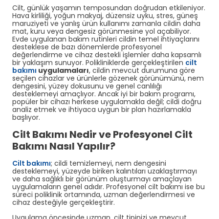
Cilt, günlük yaşamın temposundan doğrudan etkileniyor.
Hava kirliliği, yoğun makyaj, düzensiz uyku, stres, güneş
maruziyeti ve yanlış ürün kullanımı zamanla cildin daha
mat, kuru veya dengesiz görünmesine yol açabiliyor.
Evde uygulanan bakım rutinleri cildin temel ihtiyaçlarını
desteklese de bazı dönemlerde profesyonel
değerlendirme ve cihaz destekli işlemler daha kapsamlı
bir yaklaşım sunuyor. Polikliniklerde gerçekleştirilen
cilt
bakımı
uygulamaları
, cildin mevcut durumuna göre
seçilen cihazlar ve ürünlerle gözenek görünümünü, nem
dengesini, yüzey dokusunu ve genel canlılığı
desteklemeyi amaçlıyor. Ancak iyi bir bakım programı,
popüler bir cihazı herkese uygulamakla değil; cildi doğru
analiz etmek ve ihtiyaca uygun bir plan hazırlamakla
başlıyor.
Cilt Bakımı Nedir ve Profesyonel Cilt
Bakımı Nasıl Yapılır?
Cilt bakımı
; cildi temizlemeyi, nem dengesini
desteklemeyi, yüzeyde biriken kalıntıları uzaklaştırmayı
ve daha sağlıklı bir görünüm oluşturmayı amaçlayan
uygulamaların genel adıdır. Profesyonel cilt bakımı ise bu
süreci poliklinik ortamında, uzman değerlendirmesi ve
cihaz desteğiyle gerçekleştirir.
Uygulama öncesinde uzman, cilt tipinizi ve mevcut