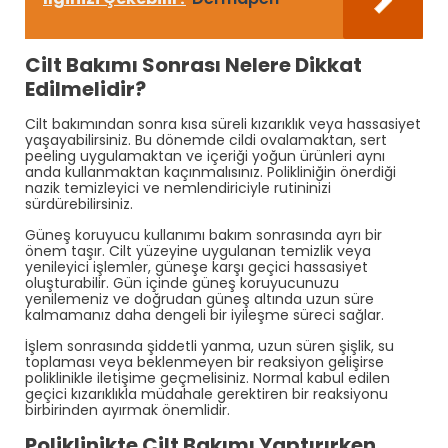
Cilt Bakımı Sonrası Nelere Dikkat
Edilmelidir?
Cilt bakımından sonra kısa süreli kızarıklık veya hassasiyet
yaşayabilirsiniz. Bu dönemde cildi ovalamaktan, sert
peeling uygulamaktan ve içeriği yoğun ürünleri aynı
anda kullanmaktan kaçınmalısınız. Polikliniğin önerdiği
nazik temizleyici ve nemlendiriciyle rutininizi
sürdürebilirsiniz.
Güneş koruyucu kullanımı bakım sonrasında ayrı bir
önem taşır. Cilt yüzeyine uygulanan temizlik veya
yenileyici işlemler, güneşe karşı geçici hassasiyet
oluşturabilir. Gün içinde güneş koruyucunuzu
yenilemeniz ve doğrudan güneş altında uzun süre
kalmamanız daha dengeli bir iyileşme süreci sağlar.
İşlem sonrasında şiddetli yanma, uzun süren şişlik, su
toplaması veya beklenmeyen bir reaksiyon gelişirse
poliklinikle iletişime geçmelisiniz. Normal kabul edilen
geçici kızarıklıkla müdahale gerektiren bir reaksiyonu
birbirinden ayırmak önemlidir.
Poliklinikte Cilt Bakımı Yaptırırken