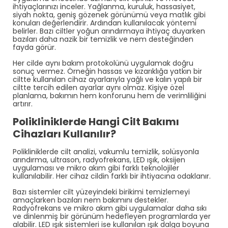
ihtiyaçlarınızı inceler. Yağlanma, kuruluk, hassasiyet,
siyah nokta, geniş gözenek görünümü veya matlık gibi
konuları değerlendirir. Ardından kullanılacak yöntemi
belirler. Bazı ciltler yoğun arındırmaya ihtiyaç duyarken
bazıları daha nazik bir temizlik ve nem desteğinden
fayda görür.
Her cilde aynı bakım protokolünü uygulamak doğru
sonuç vermez. Örneğin hassas ve kızarıklığa yatkın bir
ciltte kullanılan cihaz ayarlarıyla yağlı ve kalın yapılı bir
ciltte tercih edilen ayarlar aynı olmaz. Kişiye özel
planlama, bakımın hem konforunu hem de verimliliğini
artırır.
Polikliniklerde Hangi Cilt Bakımı
Cihazları Kullanılır?
Polikliniklerde cilt analizi, vakumlu temizlik, solüsyonla
arındırma, ultrason, radyofrekans, LED ışık, oksijen
uygulaması ve mikro akım gibi farklı teknolojiler
kullanılabilir. Her cihaz cildin farklı bir ihtiyacına odaklanır.
Bazı sistemler cilt yüzeyindeki birikimi temizlemeyi
amaçlarken bazıları nem bakımını destekler.
Radyofrekans ve mikro akım gibi uygulamalar daha sıkı
ve dinlenmiş bir görünüm hedefleyen programlarda yer
alabilir. LED ışık sistemleri ise kullanılan ışık dalga boyuna