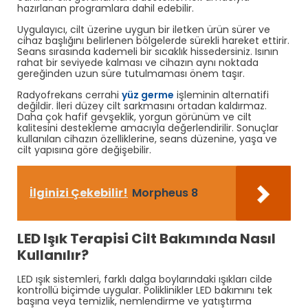
hazırlanan programlara dahil edebilir.
Uygulayıcı, cilt üzerine uygun bir iletken ürün sürer ve
cihaz başlığını belirlenen bölgelerde sürekli hareket ettirir.
Seans sırasında kademeli bir sıcaklık hissedersiniz. Isının
rahat bir seviyede kalması ve cihazın aynı noktada
gereğinden uzun süre tutulmaması önem taşır.
Radyofrekans cerrahi
yüz germe
işleminin alternatifi
değildir. İleri düzey cilt sarkmasını ortadan kaldırmaz.
Daha çok hafif gevşeklik, yorgun görünüm ve cilt
kalitesini destekleme amacıyla değerlendirilir. Sonuçlar
kullanılan cihazın özelliklerine, seans düzenine, yaşa ve
cilt yapısına göre değişebilir.
İlginizi Çekebilir!
Morpheus 8
LED Işık Terapisi Cilt Bakımında Nasıl
Kullanılır?
LED ışık sistemleri, farklı dalga boylarındaki ışıkları cilde
kontrollü biçimde uygular. Poliklinikler LED bakımını tek
başına veya temizlik, nemlendirme ve yatıştırma