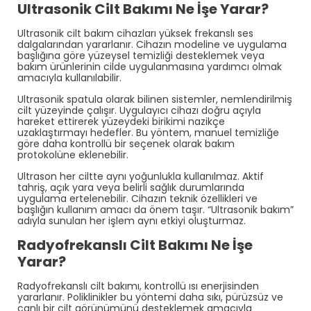
Ultrasonik Cilt Bakımı Ne İşe Yarar?
Ultrasonik cilt bakım cihazları yüksek frekanslı ses
dalgalarından yararlanır. Cihazın modeline ve uygulama
başlığına göre yüzeysel temizliği desteklemek veya
bakım ürünlerinin cilde uygulanmasına yardımcı olmak
amacıyla kullanılabilir.
Ultrasonik spatula olarak bilinen sistemler, nemlendirilmiş
cilt yüzeyinde çalışır. Uygulayıcı cihazı doğru açıyla
hareket ettirerek yüzeydeki birikimi nazikçe
uzaklaştırmayı hedefler. Bu yöntem, manuel temizliğe
göre daha kontrollü bir seçenek olarak bakım
protokolüne eklenebilir.
Ultrason her ciltte aynı yoğunlukla kullanılmaz. Aktif
tahriş, açık yara veya belirli sağlık durumlarında
uygulama ertelenebilir. Cihazın teknik özellikleri ve
başlığın kullanım amacı da önem taşır. “Ultrasonik bakım”
adıyla sunulan her işlem aynı etkiyi oluşturmaz.
Radyofrekanslı Cilt Bakımı Ne İşe
Yarar?
Radyofrekanslı cilt bakımı, kontrollü ısı enerjisinden
yararlanır. Poliklinikler bu yöntemi daha sıkı, pürüzsüz ve
canlı bir cilt görünümünü desteklemek amacıyla